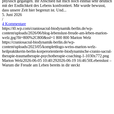
physisch gegangen. Ihr Abschied hat mich noch einmal sehr deutlich
mit der Endlichkeit des Lebens konfrontiert. Mir wurde bewusst,
dass unsere Zeit hier begrenzt ist. Und...
5. Juni 2026
/
4 Kommentare
https://i0.wp.com/craniosacral-biodynamik-berlin.de/wp-
content/uploads/2026/06/blog-lebenslust-freude-am-leben-marion-
welz.jpg?fit=800%2C800&ssl=1
800
800
Marion Welz
https://craniosacral-biodynamik-berlin.de/wp-
content/uploads/2023/05/komplettlogo-weiss-marion-welz-
heilpraktikerin-berlin-korperorientierte-biodynamische-cranio-sacral-
therapie-traumatherapie-psychotherapie-coaching-1-1030x772.png
Marion Welz
2026-06-05 10:40:29
2026-06-19 16:46:50
Lebenslust –
Warum die Freude am Leben bereits in dir steckt